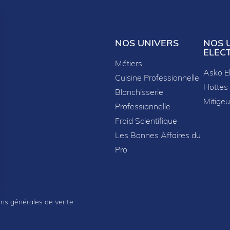
NOS UNIVERS
NOS 
ELEC
Métiers
Asko E
Cuisine Professionnelle
Hottes
Blanchisserie
Mitigeu
Professionnelle
Froid Scientifique
Les Bonnes Affaires du
Pro
sez vos Options
ons générales de vente
s paramètres de confidentialité, en garantissant la con