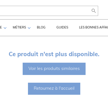



LE
MÉTIERS
BLOG
GUIDES
LES BONNES AFFA
Ce produit n'est plus disponible.
Voir les produits similaires
Retournez à l'accueil