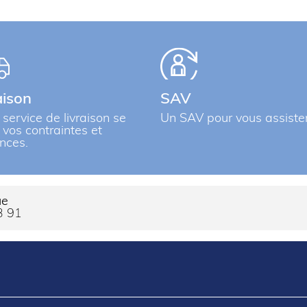
aison
SAV
 service de livraison se
Un SAV pour vous assiste
à vos contraintes et
nces.
ue
3 91