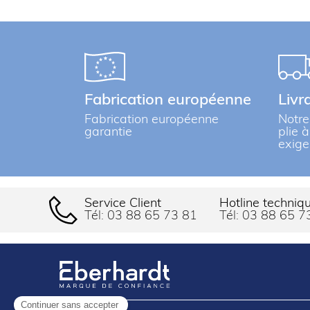
Fabrication européenne
Livr
Fabrication européenne
Notre
garantie
plie 
exige
Service Client
Hotline techniq
Tél:
03 88 65 73 81
Tél:
03 88 65 7
Continuer sans accepter