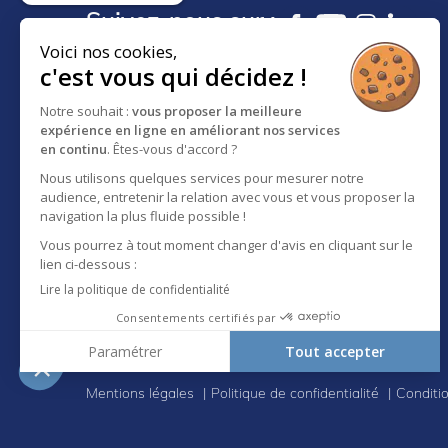
Suivez-nous sur :
Voici nos cookies,
c'est vous qui décidez !
18 RUE DES FRÈRES EBERTS
Notre souhait :
vous proposer la meilleure
BP 30083 - F-67024
expérience en ligne en améliorant nos services
STRASBOURG CEDEX 1
en continu
. Êtes-vous d'accord ?
SERVICE CLIENT :
Nous utilisons quelques services pour mesurer notre
03 88 65 73 81
audience, entretenir la relation avec vous et vous proposer la
A propos d'Eberhardt
navigation la plus fluide possible !
Vous pourrez à tout moment changer d'avis en cliquant sur le
lien ci-dessous :
Lire la politique de confidentialité
Consentements certifiés par
Paramétrer
Tout accepter
Axeptio consent
Plateforme de Gestion du Consentement : Personnali
Mentions légales
Politique de confidentialité
Conditi
Notre plateforme vous permet d'adapter et de gérer vo