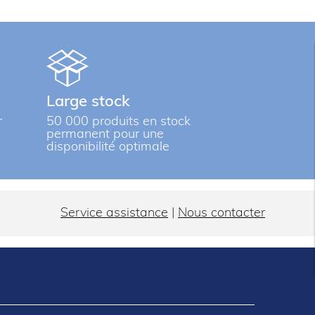
Large stock
r
50 000 produits en stock
permanent pour une
disponibilité optimale
Service assistance
|
Nous contacter