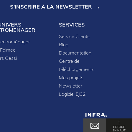
S'INSCRIRE À LA NEWSLETTER
UNIVERS
SERVICES
TROMENAGER
Service Clients
lectroménager
Blog
 Falmec
Documentation
rs Gessi
Centre de
téléchargements
Mes projets
Newsletter
Logiciel EJ32
↑
formité avec les réglementations. Personnalisez vos préf
RETOUR
EN HAUT