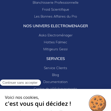
Blanchisserie Professionnelle
Froid Scientifique
Les Bonnes Affaires du Pro
NOS UNIVERS ELECTROMENAGER
Asko Electroménager
Hottes Falmec
Mitigeurs Gessi
SERVICES
Service Clients
Blog
Documentation
Continuer sans accepter
Centre de téléchargements
Mes projets
Voici nos cookies,
c'est vous qui décidez !
Newsletter
Logiciel EJ32