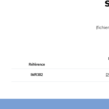
2ème vitesse : cuve 15t/mn, outil 150t/m
acier traité époxy. Bras de séparation de 
Transmission par chaîne avec moteur à bai
roulettes pour déplacements aisés. Cuve 
tête relevable. Alimentation électrique 400
(fichi
Référence
IMR382
D