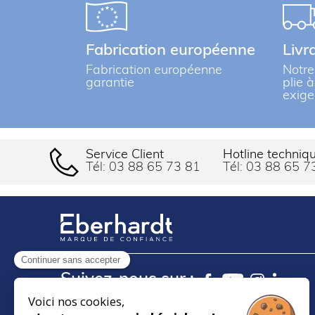
Fabrication européenne
Livr
Fabrication européenne
Notre
garantie
plie 
exige
Service Client
Hotline techniq
Tél:
03 88 65 73 81
Tél:
03 88 65 7
Continuer sans accepter
Suivez-nous sur :
Voici nos cookies,