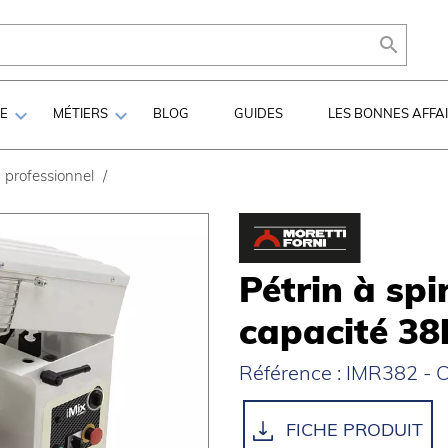



LE
MÉTIERS
BLOG
GUIDES
LES BONNES AFFA
n professionnel
/
Pétrin à spi
capacité 38k
Référence : IMR382 - C
FICHE PRODUIT