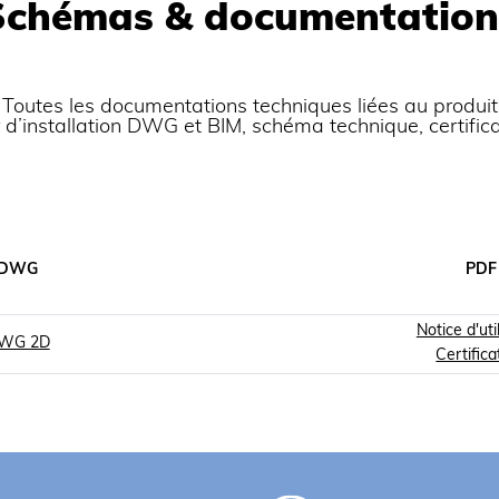
n). Corps de machine en
Schémas & documentation
pâte en inox.
n d’huile. Pétrin sur
amovible sur pétrins à
V (Tri).
Toutes les documentations techniques liées au produit
er d’installation DWG et BIM, schéma technique, certific
DWG
PDF
Notice d'uti
WG 2D
Certific