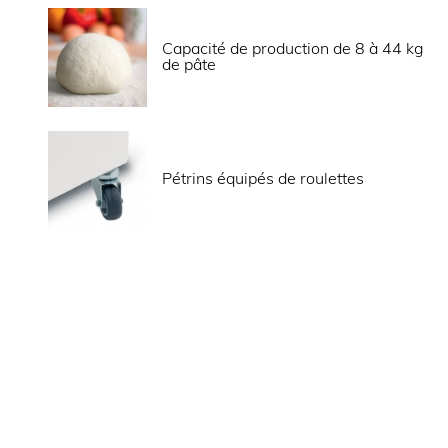
Hauteur (mm)
Capacité de production de 8 à 44 kg
Poids net (kg)
de pâte
ALIMENTATION
Puissance électrique raccordée (W)
Pétrins équipés de roulettes
Fréquence (Hz)
LOGISTIQUE
Poids brut (kg)
Informations complémentaires
Equipé de 2 vitesses (1ère vitesse : cuve 