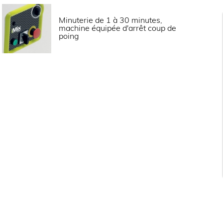
450
Minuterie de 1 à 30 minutes,
machine équipée d'arrêt coup de
H) (mm)
480x830x790
poing
400V (tri)