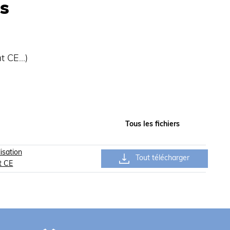
s
at CE…)
Tous les fichiers
lisation
Tout télécharger
at CE