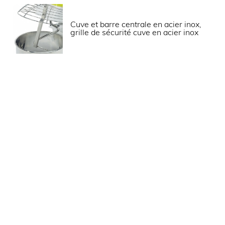
790
Diamètre cuve (mm)
Cuve et barre centrale en acier inox,
129
Dimensions extérieures (LxPx
grille de sécurité cuve en acier inox
1500/2200
Tension (V)
50
135
10t/mn, outil 100t/mn\;