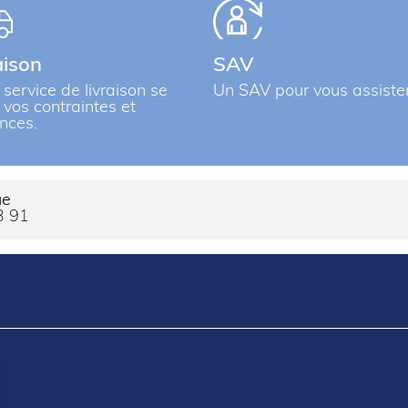
aison
SAV
 service de livraison se
Un SAV pour vous assiste
à vos contraintes et
nces.
ue
3 91