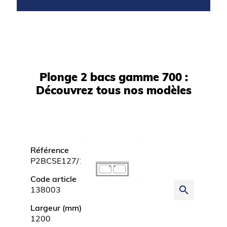
Plonge 2 bacs gamme 700 :
Découvrez tous nos modèles
Référence
Référ
P2BCSE127/1
P2BCS
Code article
Code a
search
138003
13800
Largeur (mm)
Large
1200
1400