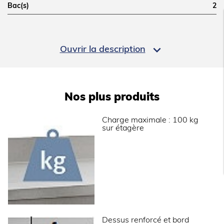
Bac(s)
2
DIMENSIONS ET POIDS

Ouvrir la description
Profondeur (mm)
700
Hauteur (mm)
900
Épaisseur dessus
12/10
Nos plus produits
Hauteur réglable (mm)
850 à 900mm
Charge maximale : 100 kg
Dimensions dosseret (mm)
100x20
sur étagère
Informations complémentaires
Plonge 2 bacs.(1)
Bord anti-ruissellement.
Décalage arrière.
Dosseret 100x20 mm.
Bac avec angles arrondis.
Dessus renforcé et bord