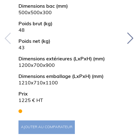
Dimensions bac (mm)
Dimen
500x500x300
600x5
Poids brut (kg)
Poids 
48
51
Poids net (kg)
Poids 
43
46
Dimensions extérieures (LxPxH) (mm)
Dimens
1200x700x900
1400x
Dimensions emballage (LxPxH) (mm)
Dimen
1210x710x1100
1410x
Prix
Prix
1225 € HT
1287 
AJOUTER AU COMPARATEUR
AJOUT