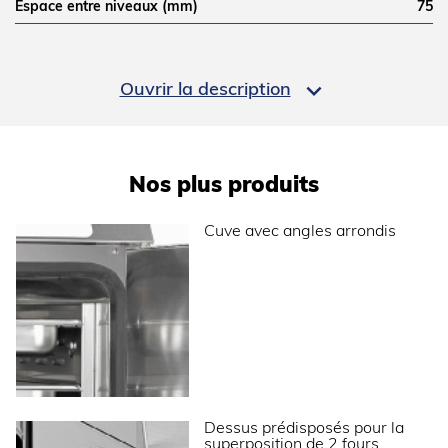
Espace entre niveaux (mm)
75
Commande(s)
électroniques
Capacité
5 GN1/1

Ouvrir la description
Température (°C)
De 40° à 100°C
Modèle
5 GN1/1
Nos plus produits
DIMENSIONS ET POIDS
Cuve avec angles arrondis
Profondeur (mm)
633
Largeur (mm)
445
Hauteur (mm)
571
Poids net (kg)
31
Dimensions extérieures (LxPxH) (mm)
445x633x571
ALIMENTATION
Dessus prédisposés pour la
superposition de 2 fours