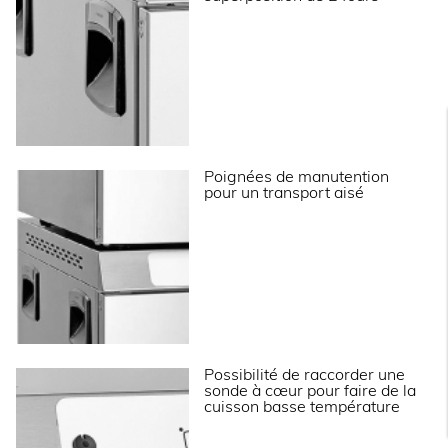
Puissance électrique raccordée (kW)
1
Intensité max (A)
4.5
Puissance électrique raccordée (W)
1000
Tension (V)
230V (mono)
Fréquence (Hz)
50
Poignées de manutention
pour un transport aisé
LOGISTIQUE
Dimensions emballage (LxPxH) (mm)
510x690x630
Poids brut (kg)
31
Informations complémentaires
Possibilité de raccorder une
sonde à cœur pour faire de la
Construction en inox.
cuisson basse température
Cuve avec angles arrondis pour le respect des
normes d’hygiène et pour faciliter le nettoyage.
Échelles latérales démontables pour faciliter le