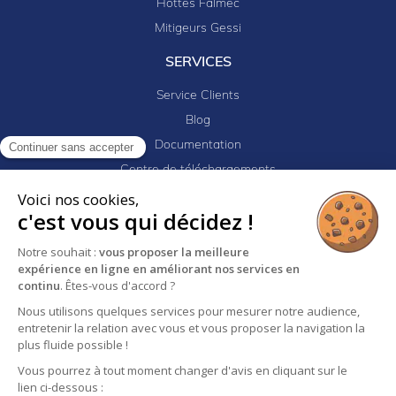
Hottes Falmec
Mitigeurs Gessi
SERVICES
Service Clients
Blog
Documentation
Continuer sans accepter
Centre de téléchargements
Mes projets
Voici nos cookies,
c'est vous qui décidez !
Newsletter
Logiciel EJ32
Notre souhait :
vous proposer la meilleure
expérience en ligne en améliorant nos services en
continu
. Êtes-vous d'accord ?
Nous utilisons quelques services pour mesurer notre audience,
Mentions légales
Politique de confidentialité
entretenir la relation avec vous et vous proposer la navigation la
Conditions générales de vente
plus fluide possible !
Vous pourrez à tout moment changer d'avis en cliquant sur le
lien ci-dessous :