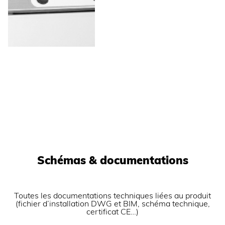
nettoyage.
Charge maximale 4 kg par niveau GN 1/1 avec
hauteur maximale des bacs et barquettes de 50
mm.
Oura de ventilation.
Chauffage statique par résistances de contact
pour éviter le dessèchement des aliments.
Réglage de la température de 40°C à 100°C.
Commandes électroniques et affichage digital de
la température.
Possibilité de raccorder une sonde à coeur pour un
contrôle de température (en mode normal ou en
mode delta T) et une maîtrise parfaite en cuisson
basse température.
Espace entre les niveaux : 75 mm.
Poignées de manutention pour une manipulation
plus aisée.
Porte non réversible.
Schémas & documentations
Toutes les documentations techniques liées au produit
(fichier d’installation DWG et BIM, schéma technique,
certificat CE…)