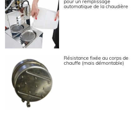
LOGISTIQUE
pour un remplissage
automatique de la chaudière
Dimensions emballage (LxPxH) (mm)
245x530x900
Poids brut (kg)
21
Informations complémentaires
Résistance fixée au corps de
Chaudière en Inox.
chauffe (mais démontable)
Carrosserie en acier inoxydable.
Résistance fixée au corps de chauffe (mais
démontable).
Fer à repasser vaporisant avec thermostat 800
W.
Très bonne qualité de fabrication.
Réservoir externe 8 L. pour un remplissage
automatique de la chaudière.
Alimentation 230 V (mono).