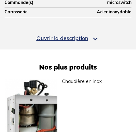
Commande(s)
microswitch
Carrosserie
Acier inoxydable
PERFORMANCES

Ouvrir la description
Puissance fer (W)
800
Volume d'eau (L)
3.8
Puissance chaudière (W)
1700
Nos plus produits
Autonomie moyenne (H)
en continu (sur réservoir externe)
Chaudière en inox
Pression vapeur d'utilisation (bar)
2,7-2,8
Puissance pompe à eau (W)
500
Production vapeur (kg/h)
1.9
ÉQUIPEMENTS
Chaudière
inox