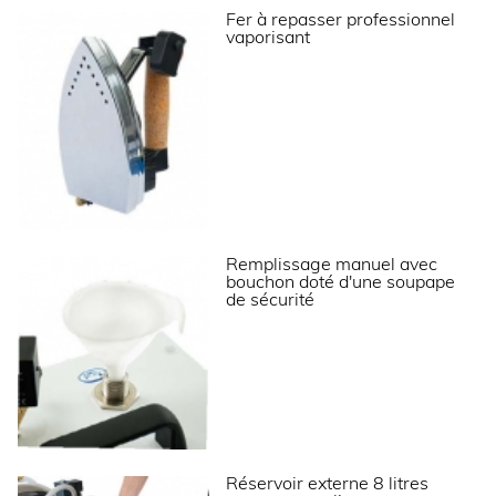
Fer à repasser professionnel
vaporisant
DIMENSIONS ET POIDS
Profondeur (mm)
530
Largeur (mm)
245
Hauteur (mm)
900
Poids net (kg)
19.5
Dimensions extérieures (LxPxH) (mm)
245x530x900
Remplissage manuel avec
bouchon doté d'une soupape
de sécurité
ALIMENTATION
Intensité (A)
16
Tension (V)
230V (mono)
Fréquence (Hz)
50
Réservoir externe 8 litres