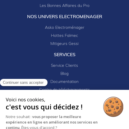
Les Bonnes Affaires du Pro
NOS UNIVERS ELECTROMENAGER
Asko Electroménager
Hottes Falmec
Mitigeurs Gessi
SERVICES
Service Clients
Blog
Documentation
Continuer sans accepter
Centre de téléchargements
Mes projets
Voici nos cookies,
c'est vous qui décidez !
Newsletter
Logiciel EJ32
Notre souhait :
vous proposer la meilleure
expérience en ligne en améliorant nos services en
continu
. Êtes-vous d'accord ?