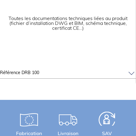
LOGISTIQUE
Toutes les documentations techniques liées au produit
(fichier d’installation DWG et BIM, schéma technique,
certificat CE…)
Dimensions emballage (LxPxH) (mm)
1625x1125x1655
Poids brut (kg)
170
Informations complémentaires
Structure en acier inox 18/8 avec zone de
Référence DRB 100
stockage intermédiaire.
Chariot(s) isolé(s) en polyéthylène alimentaire pour
une conservation optimale et un transport facilité.
Fabrication
Livraison
SAV