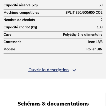
Capacité réserve (kg)
50
Machines compatibles
SPLIT 350/600/600 CO2
Nombre de chariots
2
Capacité chariot (kg)
108
Cuve
Polyéthylène alimentaire
Carrosserie
inox 18/8
Modèle
Roller BIN
DIMENSIONS ET POIDS

Ouvrir la description
Profondeur (mm)
1060
Largeur (mm)
1560
Hauteur (mm)
1484
Poids net (kg)
150
Schémas & documentations
Dimensions extérieures (LxPxH) (mm)
1560x1060x1484