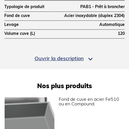
Typologie de produit
PAB1 - Prêt à brancher
Fond de cuve
Acier inoxydable (duplex 2304)
Levage
Automatique
Volume cuve (L)
120
DIMENSIONS ET POIDS

Ouvrir la description
Profondeur (mm)
900
Largeur (mm)
1200
Hauteur (mm)
900
Nos plus produits
Poids net (kg)
185
Fond de cuve en acier Fe510
Dimensions extérieures (LxPxH) (mm)
1200x900x900
ou en Compound.
ALIMENTATION