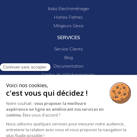
Asko Electroménager
Hottes Falmec
Mitigeurs Gessi
SERVICES
Service Clients
Blog
Documentation
Continuer sans accepter
Centre de téléchargements
Mes projets
Voici nos cookies,
c'est vous qui décidez !
Newsletter
Logiciel EJ32
Notre souhait :
vous proposer la meilleure
expérience en ligne en améliorant nos services en
continu
. Êtes-vous d'accord ?
Nous utilisons quelques services pour mesurer notre audience,
Mentions légales
Politique de confidentialité
entretenir la relation avec vous et vous proposer la navigation la
Conditions générales de vente
plus fluide possible !