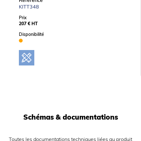
Référence
Chauffage par résistances blindées.
KITT348
Réglage de la température de 50 à 300°C.
Prix
207 € HT
Disponibilité
Schémas & documentations
Toutes les documentations techniques liées au produit