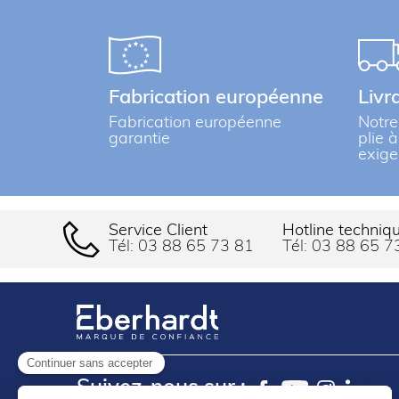
Fabrication européenne
Livr
Fabrication européenne
Notre
garantie
plie 
exige
Service Client
Hotline techniq
Tél:
03 88 65 73 81
Tél:
03 88 65 7
Continuer sans accepter
Suivez-nous sur :