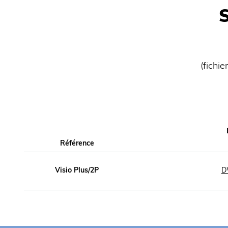
(fichi
Référence
Visio Plus/2P
D