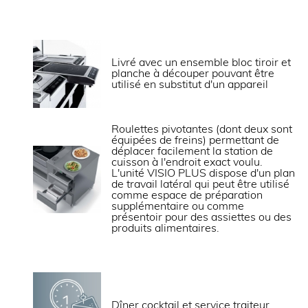
Dimensions extérieures (LxPxH) (mm)
ALIMENTATION
Livré avec un ensemble bloc tiroir et
planche à découper pouvant être
Prises annexes en façade
utilisé en substitut d'un appareil
Puissance électrique raccordée (kW)
Roulettes pivotantes (dont deux sont
LOGISTIQUE
équipées de freins) permettant de
déplacer facilement la station de
cuisson à l'endroit exact voulu.
L'unité VISIO PLUS dispose d'un plan
Poids brut (kg)
de travail latéral qui peut être utilisé
comme espace de préparation
supplémentaire ou comme
présentoir pour des assiettes ou des
Informations complémentaires
produits alimentaires.
Le show-cooking Visio est idéal pour trava
et créer des animations, même dans des e
wok, brunch, grillades sur plancha, etc.
Deux tiroirs réfrigérés permettent l’utili
Dîner cocktail et service traiteur