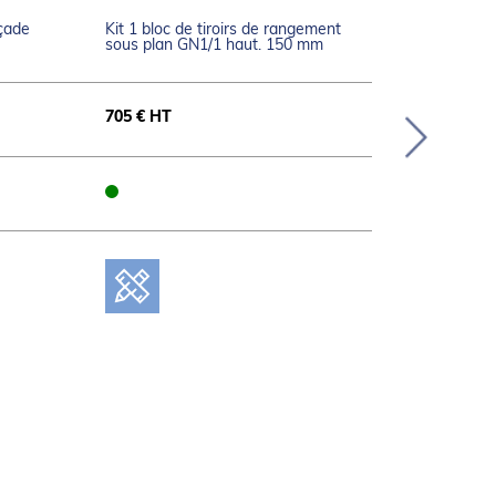
açade
Kit 1 bloc de tiroirs de rangement
Kit 1 bloc de ti
sous plan GN1/1 haut. 150 mm
sous plan GN1/
705 € HT
865 € HT