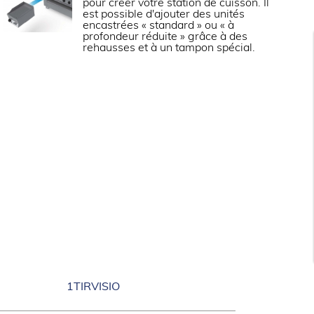
ion 3 postes.
pour créer votre station de cuisson. Il
r inox.
est possible d'ajouter des unités
 à 4 vitesses réglables.
encastrées « standard » ou « à
profondeur réduite » grâce à des
l’aide des 4 roulettes pivotantes (dont 2 avec
rehausses et à un tampon spécial.
on des graisses accessible latéralement.
 gammes induction posable Tecnox. Il n'est
tre deux planchas ou deux wok côte à côte, il
chaque.
1TIRVISIO
2TIRVISIO