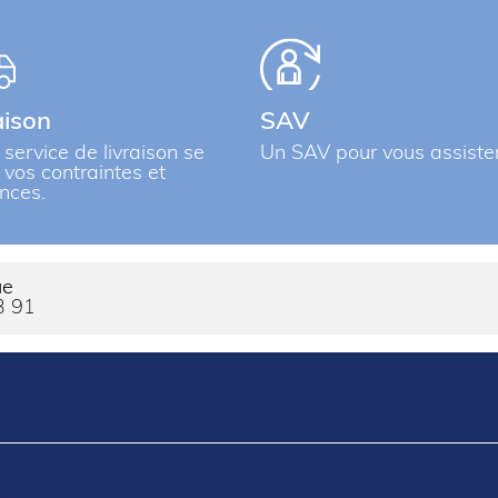
aison
SAV
 service de livraison se
Un SAV pour vous assiste
à vos contraintes et
nces.
ue
3 91