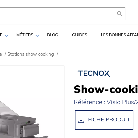



LE
MÉTIERS
BLOG
GUIDES
LES BONNES AFFA
e
/
Stations show cooking
/
Show-cookin
Référence : Visio Plus/
FICHE PRODUIT