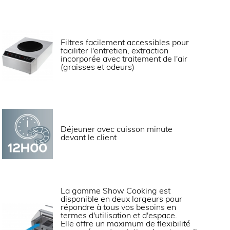
Filtres facilement accessibles pour
faciliter l'entretien, extraction
incorporée avec traitement de l'air
2 x 230 V mono + 1 x 400 V Tri+N
(graisses et odeurs)
400 V TRI + N
Déjeuner avec cuisson minute
devant le client
La gamme Show Cooking est
 annexe en façade.
disponible en deux largeurs pour
âce à l’accès facile au nettoyage et les
répondre à tous vos besoins en
termes d'utilisation et d'espace.
pour aliments GN 1/9 fournis.
Elle offre un maximum de flexibilité