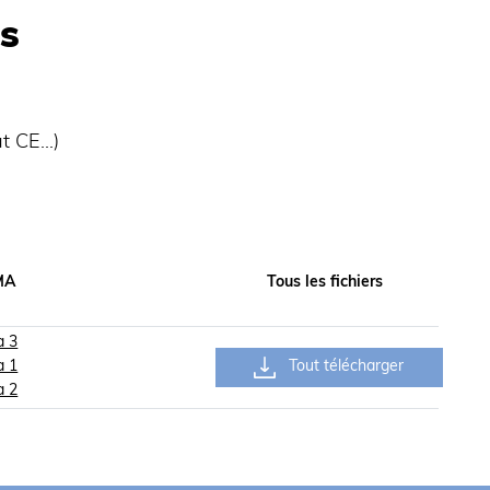
s
at CE…)
MA
Tous les fichiers
a 3
a 1
Tout télécharger
a 2