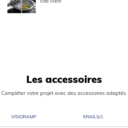
Existe aussi en vers
côté client
entre +2 et +6 °C.
Construction en acie
aitement de l’air (anti-
Aspiration motorisée
Manutention aisée à 
oyage facile en lave-
frein).
Tiroir de récupérati
par régénération
Compatible avec les
pas possible de met
e dispositif.
faut un produit de 
pour faciliter l’entretien.
client à l’aide des
ne rampe LED.
oir et planche à
r la platerie ou des
Les accessoires
Compléter votre projet avec des accessoires adaptés.
VISIORAMP
KRAILS/1