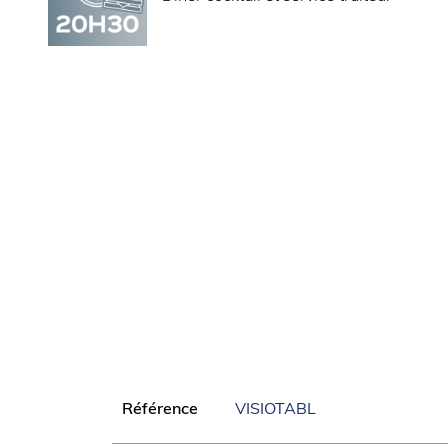
2/3 (profondeur maximale 150 mm).
Température de fonctionnement comprise 
Equipé d’une extraction incorporée avec tr
graisses et antiodeurs) :
- Filtres choc anti-graisses 2 en 1 - Nett
vaisselle.
- Filtres zéolithe anti-odeur - nettoyage 
thermique.
- Filtres à charbons actifs pour compléter l
Ensemble des filtres facilement accessible 
Visibilité du plan de travail depuis le côté 
surfaces en vitrage trempé.
Éclairage du plan de travail à l’aide d’u
Livré avec un ensemble amovible, bloc tir
découper, en substitut d’un appareil.
Zone de stockage sous plan de travail pou
appareils non utilisés.
Référence
VISIOTABL