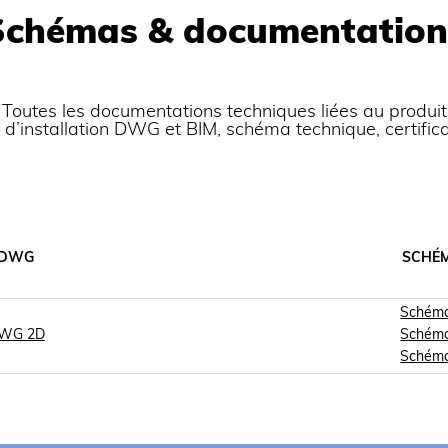
Schémas & documentation
Toutes les documentations techniques liées au produit
er d’installation DWG et BIM, schéma technique, certific
DWG
SCHÉ
Schém
WG 2D
Schém
Schém