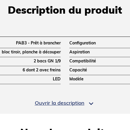
Description du produit
PAB3 - Prêt à brancher
Configuration
bloc tiroir, planche à découper
Aspiration
2 bacs GN 1/9
Compatibilité
6 dont 2 avec freins
Capacité
LED
Modèle

Ouvrir la description
775
Largeur (mm)
1264
Poids net (kg)