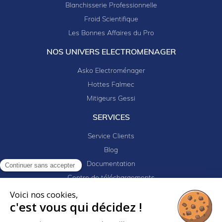
Blanchisserie Professionnelle
Froid Scientifique
Les Bonnes Affaires du Pro
NOS UNIVERS ELECTROMENAGER
Asko Electroménager
Hottes Falmec
Mitigeurs Gessi
SERVICES
Service Clients
Blog
Documentation
Continuer sans accepter
Centre de téléchargements
Mes projets
Voici nos cookies,
c'est vous qui décidez !
Newsletter
Logiciel EJ32