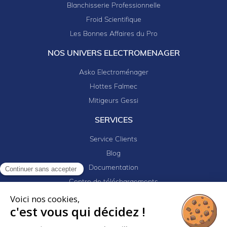
Blanchisserie Professionnelle
Froid Scientifique
Les Bonnes Affaires du Pro
NOS UNIVERS ELECTROMENAGER
Asko Electroménager
Hottes Falmec
Mitigeurs Gessi
SERVICES
Service Clients
Blog
Documentation
Continuer sans accepter
Centre de téléchargements
Mes projets
Voici nos cookies,
c'est vous qui décidez !
Newsletter
Logiciel EJ32