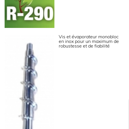
Informations complémentaires
Production de grains en continu.
Système à vis sans fin en inox poli.
Évaporateur en inox Aisi 304 avec isolation
Vis et évaporateur monobloc
polyuréthane.
en inox pour un maximum de
Bloc motoréducteur très performant.
robustesse et de fiabilité
Roulement à bille en inox.
Carrosserie en acier inox Aisi 304 finition scotch
brite.
Interrupteur marche/arrêt avec voyant de
fonctionnement en façade.
Sonde pour arrêt automatique de la production
(réglable).
Condenseur refroidi par air (NB les condenseurs à
eau sont
préconisés en cas d’encastrement ou pour un
usage dans une ambiance particulièrement
chaude).
Filtre à poussière sur condenseur pour une
maintenance facilitée.
Vidange par gravité (Ø 24 mm).
Fluide frigorifique R-290.
Rapport volumétrique : 550kg/m3.