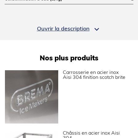
PERFORMANCES ÉNERGÉTIQUES

Ouvrir la description
Classe climatique
SN-T (10°C à 43°C)
INSTALLATION
Nos plus produits
Type d'installation
Modulaire
Carrosserie en acier inox
Aisi 304 finition scotch brite
DIMENSIONS ET POIDS
Profondeur (mm)
569
Largeur (mm)
560
Hauteur (mm)
695
Poids net (kg)
85
Châssis en acier inox Aisi
Dimensions extérieures (LxPxH) (mm)
560x569x695