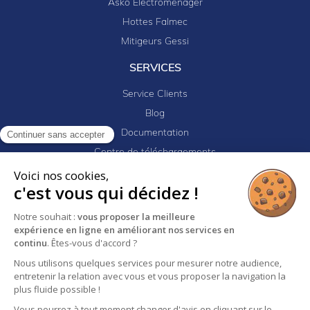
Asko Electroménager
Hottes Falmec
Mitigeurs Gessi
SERVICES
Service Clients
Blog
Documentation
Continuer sans accepter
Centre de téléchargements
Mes projets
Voici nos cookies,
c'est vous qui décidez !
Newsletter
Logiciel EJ32
Notre souhait :
vous proposer la meilleure
expérience en ligne en améliorant nos services en
continu
. Êtes-vous d'accord ?
Nous utilisons quelques services pour mesurer notre audience,
Mentions légales
Politique de confidentialité
entretenir la relation avec vous et vous proposer la navigation la
Conditions générales de vente
plus fluide possible !
Vous pourrez à tout moment changer d'avis en cliquant sur le