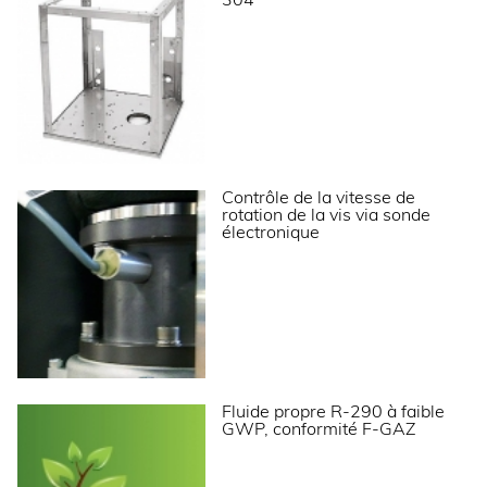
304
ALIMENTATION
Intensité max (A)
10
Puissance électrique raccordée (W)
1100
Tension (V)
230 V
Contrôle de la vitesse de
Fréquence (Hz)
50
rotation de la vis via sonde
électronique
Température d’eau (°C)
+3°C à +32°C
Qualité de l'eau
12 à 20° TH
Pression de l’eau (min./max.)
1 bar / 6 bars
LOGISTIQUE
Fluide propre R-290 à faible
Dimensions emballage (LxPxH) (mm)
645x645x910
GWP, conformité F-GAZ
Poids brut (kg)
93