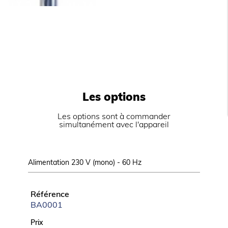
Livrées avec tuyau d’arrivée d’eau et
d’évacuation.
Fonctionnent en ambiance de +10° à +43°C.
Alimentation 230 V (mono) - 50 Hz.
Prévoir impérativement un dispositif de filtration
d’eau type CACF 1.
Prise fournie.
Les options
Les options sont à commander
simultanément avec l'appareil
Alimentation 230 V (mono) - 60 Hz
Référence
BA0001
Prix